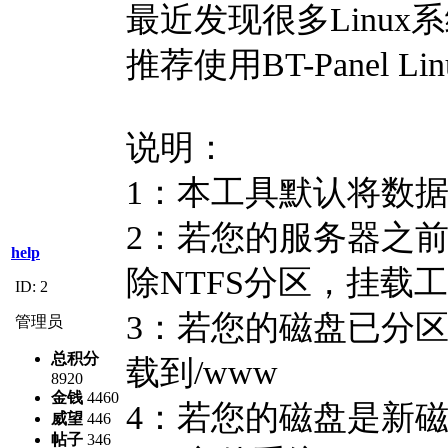
最近发现很多Linux
推荐使用BT-Panel
说明：
1：本工具默认将数据
2：若您的服务器之前
help
除NTFS分区，挂载
ID: 2
3：若您的磁盘已分
管理员
总积分
载到/www
8920
金钱
4460
4：若您的磁盘是新
威望
446
帖子
346