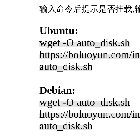
输入命令后提示是否挂载,输
Ubuntu:
wget -O auto_disk.sh
https://boluoyun.com/i
auto_disk.sh
Debian:
wget -O auto_disk.sh
https://boluoyun.com/i
auto_disk.sh