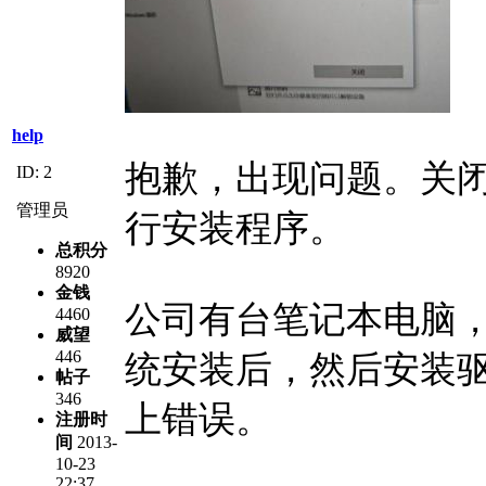
help
抱歉，出现问题。关闭 W
ID: 2
管理员
行安装程序。
总积分
8920
金钱
公司有台笔记本电脑，
4460
威望
446
统安装后，然后安装
帖子
346
上错误。
注册时
间
2013-
10-23
22:37