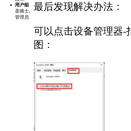
最后发现解决办法：
用户组
圣骑士,
管理员
可以点击设备管理器-
图：