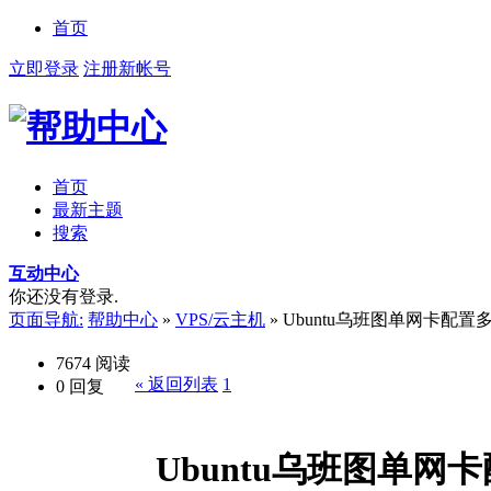
首页
立即登录
注册新帐号
首页
最新主题
搜索
互动中心
你还没有登录.
页面导航:
帮助中心
»
VPS/云主机
»
Ubuntu乌班图单网卡配置
7674
阅读
« 返回列表
1
0
回复
Ubuntu乌班图单网